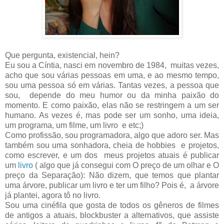
Que pergunta, existencial, hein?
Eu sou a Cíntia, nasci em novembro de 1984, muitas vezes,
acho que sou várias pessoas em uma, e ao mesmo tempo,
sou uma pessoa só em várias. Tantas vezes, a pessoa que
sou, depende do meu humor ou da minha paixão do
momento. E como paixão, elas não se restringem a um ser
humano. As vezes é, mas pode ser um sonho, uma ideia,
um programa, um filme, um livro e etc;)
Como profissão, sou programadora, algo que adoro ser. Mas
também sou uma sonhadora, cheia de hobbies e projetos,
como escrever, e um dos meus projetos atuais é publicar
um
livro
( algo que já consegui com O preço de um olhar e O
preço da Separação): Não dizem, que temos que plantar
uma árvore, publicar um livro e ter um filho? Pois é, a árvore
já plantei, agora tô no livro.
Sou uma cinéfila que gosta de todos os gêneros de filmes
de antigos a atuais, blockbuster a alternativos, que assiste